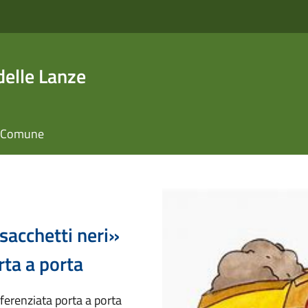
elle Lanze
il Comune
sacchetti neri»
rta a porta
fferenziata porta a porta