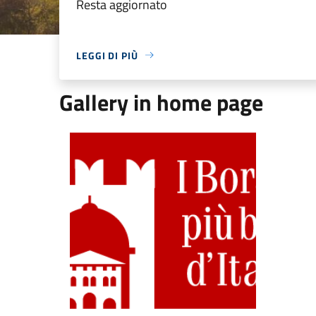
Resta aggiornato
LEGGI DI PIÙ
Gallery in home page
Borghi più belli d'Italia