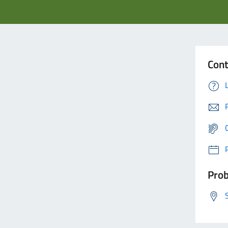
Cont
Prob