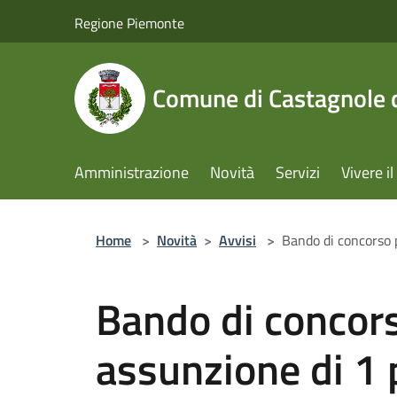
Salta al contenuto principale
Regione Piemonte
Comune di Castagnole d
Amministrazione
Novità
Servizi
Vivere 
Home
>
Novità
>
Avvisi
>
Bando di concorso p
Bando di concors
assunzione di 1 