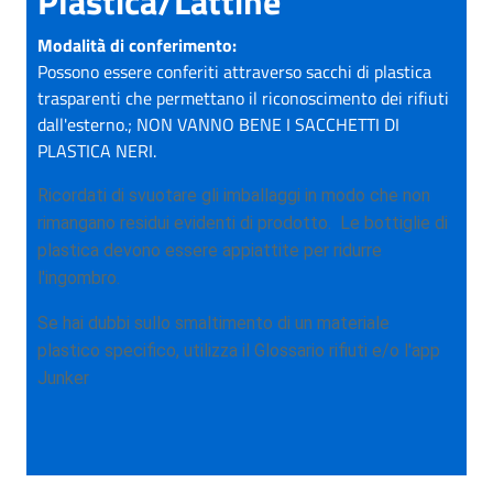
Plastica/Lattine
Modalità di conferimento:
Possono essere conferiti attraverso sacchi di plastica
trasparenti che permettano il riconoscimento dei rifiuti
dall'esterno.; NON VANNO BENE I SACCHETTI DI
PLASTICA NERI.
Ricordati di svuotare gli imballaggi in modo che non
rimangano residui evidenti di prodotto.
Le bottiglie di
plastica devono essere appiattite per ridurre
l'ingombro.
Se hai dubbi sullo smaltimento di un materiale
plastico specifico, utilizza il Glossario rifiuti e/o l'app
Junker