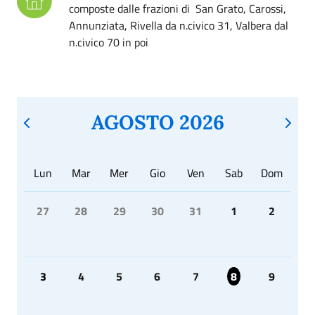
composte dalle frazioni di San Grato, Carossi,
Annunziata, Rivella da n.civico 31, Valbera dal
n.civico 70 in poi
AGOSTO 2026
Lun
Mar
Mer
Gio
Ven
Sab
Dom
27
28
29
30
31
1
2
3
4
5
6
7
8
9