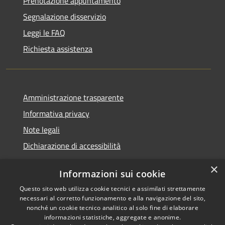
Prenotazione appuntamento
Segnalazione disservizio
Leggi le FAQ
Richiesta assistenza
Amministrazione trasparente
Informativa privacy
Note legali
Dichiarazione di accessibilità
×
Informazioni sui cookie
Questo sito web utilizza cookie tecnici e assimilati strettamente
RSS
Comune convenzionato
necessari al corretto funzionamento e alla navigazione del sito,
Accessibilità
Astigov
nonché un cookie tecnico analitico al solo fine di elaborare
informazioni statistiche, aggregate e anonime.
Privacy