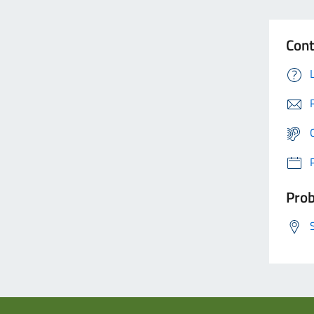
Cont
Prob