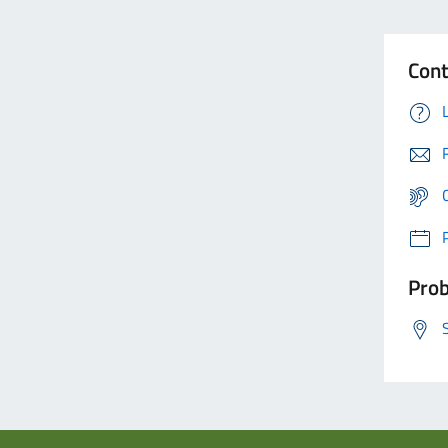
Cont
Prob