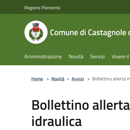
Salta al contenuto principale
Regione Piemonte
Comune di Castagnole d
Amministrazione
Novità
Servizi
Vivere 
Home
>
Novità
>
Avvisi
>
Bollettino allerta 
Bollettino allert
idraulica