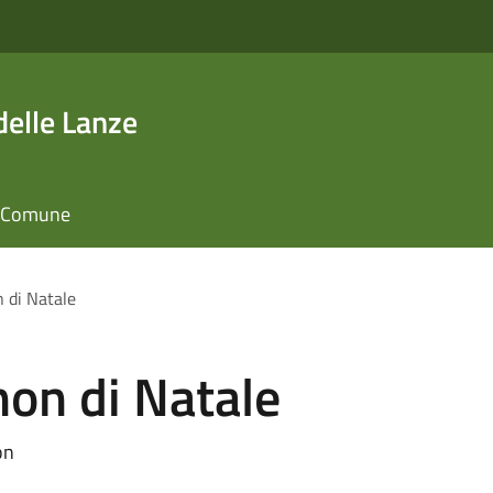
elle Lanze
il Comune
 di Natale
on di Natale
on