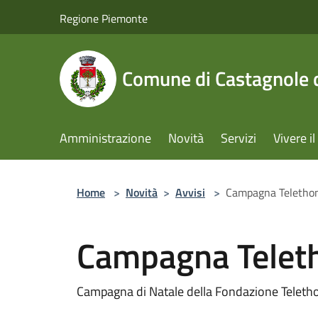
Salta al contenuto principale
Regione Piemonte
Comune di Castagnole d
Amministrazione
Novità
Servizi
Vivere 
Home
>
Novità
>
Avvisi
>
Campagna Telethon
Campagna Teleth
Campagna di Natale della Fondazione Teleth