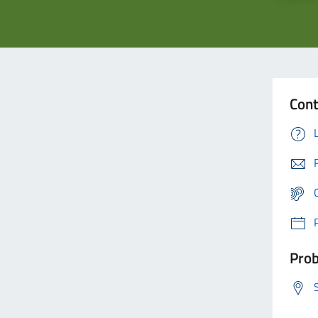
Cont
Prob