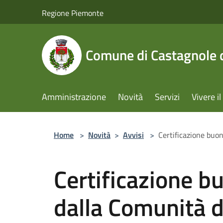
Salta al contenuto principale
Regione Piemonte
Comune di Castagnole d
Amministrazione
Novità
Servizi
Vivere 
Home
>
Novità
>
Avvisi
>
Certificazione buon
Certificazione b
dalla Comunità de