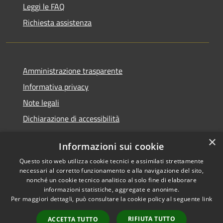
Leggi le FAQ
Richiesta assistenza
Amministrazione trasparente
Informativa privacy
Note legali
Dichiarazione di accessibilità
×
Informazioni sui cookie
Questo sito web utilizza cookie tecnici e assimilati strettamente
RSS
Comune convenzionato
necessari al corretto funzionamento e alla navigazione del sito,
Accessibilità
Astigov
nonché un cookie tecnico analitico al solo fine di elaborare
informazioni statistiche, aggregate e anonime.
Privacy
Per maggiori dettagli, può consultare la cookie policy al seguente
link
Progetto
|
Convenzione
|
Cookie
Adesioni
Mappa del sito
RIFIUTA TUTTO
ACCETTA TUTTO