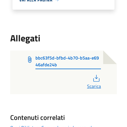
Allegati
bbc63f5d-bfbd-4b70-b5aa-e69
46afde24b
PDF
Scarica
Contenuti correlati