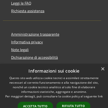
Leggi le FAQ
Richiesta assistenza
Amministrazione trasparente
Informativa privacy
Note legali
Dichiarazione di accessibilità
×
Informazioni sui cookie
Questo sito web utilizza cookie tecnici e assimilati strettamente
RSS
Comune convenzionato
necessari al corretto funzionamento e alla navigazione del sito,
Accessibilità
Astigov
nonché un cookie tecnico analitico al solo fine di elaborare
informazioni statistiche, aggregate e anonime.
Privacy
Per maggiori dettagli, può consultare la cookie policy al seguente
link
Progetto
|
Convenzione
|
Cookie
Adesioni
Mappa del sito
RIFIUTA TUTTO
ACCETTA TUTTO