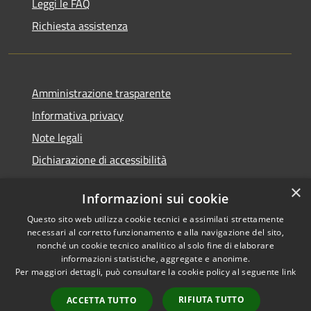
Leggi le FAQ
Richiesta assistenza
Amministrazione trasparente
Informativa privacy
Note legali
Dichiarazione di accessibilità
×
Informazioni sui cookie
Questo sito web utilizza cookie tecnici e assimilati strettamente
RSS
Comune convenzionato
necessari al corretto funzionamento e alla navigazione del sito,
Accessibilità
Astigov
nonché un cookie tecnico analitico al solo fine di elaborare
informazioni statistiche, aggregate e anonime.
Privacy
Per maggiori dettagli, può consultare la cookie policy al seguente
link
Progetto
|
Convenzione
|
Cookie
Adesioni
Mappa del sito
RIFIUTA TUTTO
ACCETTA TUTTO