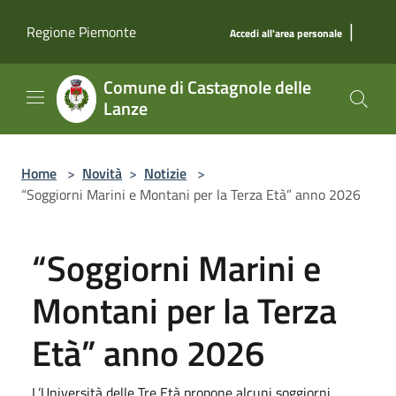
Salta al contenuto principale
|
Regione Piemonte
Accedi all'area personale
Comune di Castagnole delle
Lanze
Home
>
Novità
>
Notizie
>
“Soggiorni Marini e Montani per la Terza Età” anno 2026
“Soggiorni Marini e
Montani per la Terza
Età” anno 2026
L’Università delle Tre Età propone alcuni soggiorni