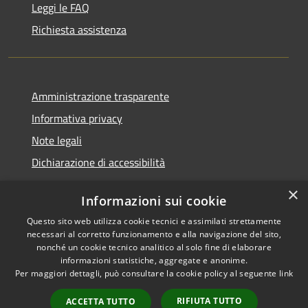
Leggi le FAQ
Richiesta assistenza
Amministrazione trasparente
Informativa privacy
Note legali
Dichiarazione di accessibilità
×
Informazioni sui cookie
Questo sito web utilizza cookie tecnici e assimilati strettamente
RSS
Comune convenzionato
necessari al corretto funzionamento e alla navigazione del sito,
Accessibilità
Astigov
nonché un cookie tecnico analitico al solo fine di elaborare
informazioni statistiche, aggregate e anonime.
Privacy
Progetto
|
Convenzione
|
Per maggiori dettagli, può consultare la cookie policy al seguente
link
Cookie
Adesioni
Mappa del sito
RIFIUTA TUTTO
ACCETTA TUTTO