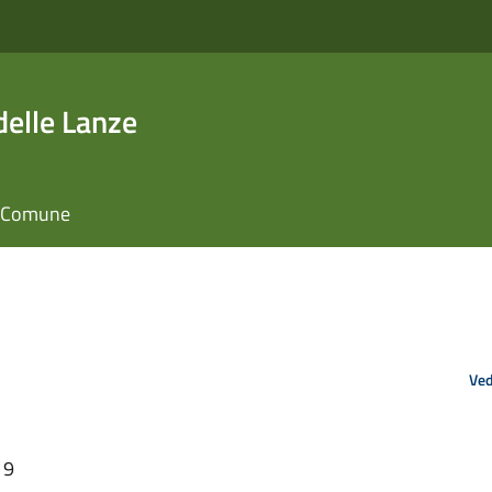
elle Lanze
il Comune
Ved
19