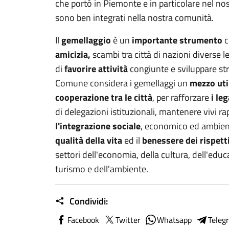
che portò in Piemonte e in particolare nel no
sono ben integrati nella nostra comunità.
Il
gemellaggio
è un
importante strumento
c
amicizia,
scambi tra città di nazioni diverse le
di
favorire attività
congiunte e sviluppare st
Comune considera i gemellaggi un
mezzo util
cooperazione tra le città
, per rafforzare
i le
di delegazioni istituzionali, mantenere vivi 
l'integrazione sociale
, economico ed ambient
qualità della vita
ed il
benessere dei rispetti
settori dell'economia, della cultura, dell'edu
turismo e dell'ambiente.
Condividi:
Facebook
Twitter
Whatsapp
Teleg