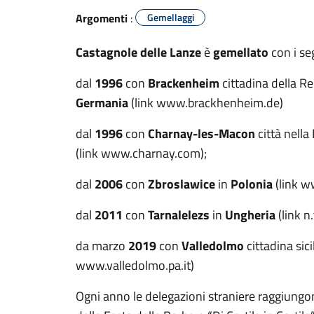
Argomenti
:
Gemellaggi
Castagnole delle Lanze
è
gemellato
con i se
dal
1996
con
Brackenheim
cittadina della 
Germania
(link www.brackhenheim.de)
dal
1996
con
Charnay-les-Macon
città nell
(link www.charnay.com);
dal
2006
con
Zbroslawice
in
Polonia
(link w
dal
2011
con
Tarnalelezs
in
Ungheria
(link n
da marzo
2019
con
Valledolmo
cittadina sici
www.valledolmo.pa.it)
Ogni anno le delegazioni straniere raggiung