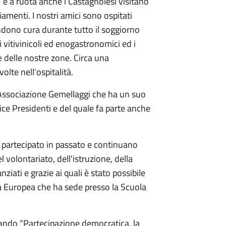
e” e a ruota anche i Castagnolesi visitano
iamenti. I nostri amici sono ospitati
ndono cura durante tutto il soggiorno
ci vitivinicoli ed enogastronomici ed i
e delle nostre zone. Circa una
olte nell'ospitalità.
l'Associazione Gemellaggi che ha un suo
ice Presidenti e del quale fa parte anche
 partecipato in passato e continuano
volontariato, dell'istruzione, della
ziati e grazie ai quali è stato possibile
ca Europea che ha sede presso la Scuola
ando “Partecipazione democratica, la