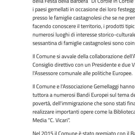
della Festa della Barbera “Di Cortile in Cortil
i paesi gemellati in occasione dei loro festegg
presso le famiglie castagnolesi che se ne pre
facendo conoscere il territorio, i prodotti tipi
numerosi luoghi di interesse storico-cultural
sessantina di famiglie castagnolesi sono coinv
Il Comune si avvale della collaborazione del
Consiglio direttivo con un Presidente e due V
l'Assessore comunale alle politiche Europee.
Il Comune e l'Associazione Gemellaggi hanno
tuttora a numerosi Bandi Europei sul tema del 
povertà, dell'immigrazione che sono stati finan
realizzare importanti opere come la Bibliote
Media “C. Vicari”.
Nel 2015 il Comune è stato premiato con il B