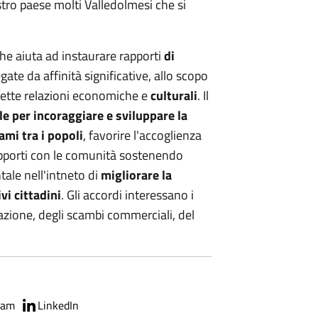
stro paese molti Valledolmesi che si
he aiuta ad instaurare rapporti
di
gate da affinità significative, allo scopo
rette relazioni economiche e
culturali
. Il
e per incoraggiare e sviluppare la
gami tra i popoli
, favorire l'accoglienza
rapporti con le comunità sostenendo
ale nell'intneto di
migliorare la
vi cittadini
. Gli accordi interessano i
cazione, degli scambi commerciali, del
ram
LinkedIn