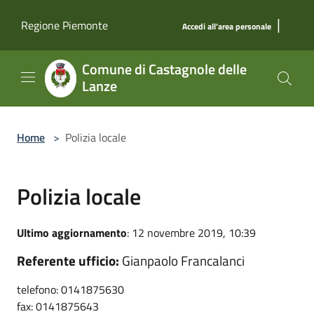
Salta al contenuto principale
|
Regione Piemonte
Accedi all'area personale
Comune di Castagnole delle
Lanze
Home
>
Polizia locale
Polizia locale
Ultimo aggiornamento
: 12 novembre 2019, 10:39
Referente ufficio:
Gianpaolo Francalanci
telefono: 0141875630
fax: 0141875643