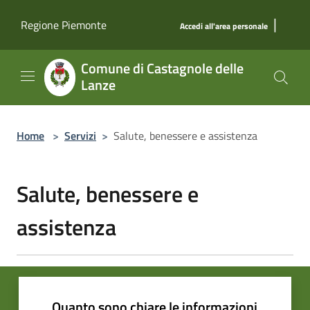
Salta al contenuto principale
|
Regione Piemonte
Accedi all'area personale
Comune di Castagnole delle
Lanze
Home
>
Servizi
>
Salute, benessere e assistenza
Salute, benessere e
assistenza
Quanto sono chiare le informazioni