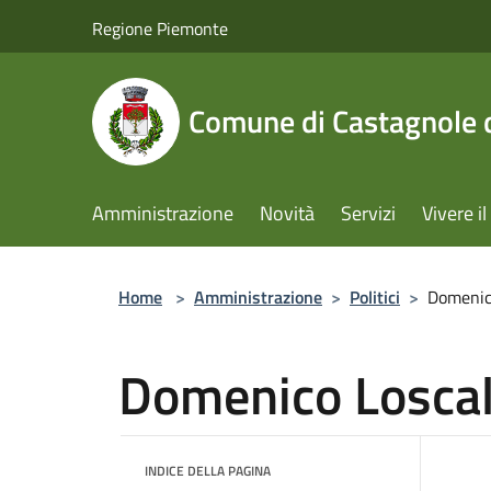
Salta al contenuto principale
Regione Piemonte
Comune di Castagnole d
Amministrazione
Novità
Servizi
Vivere 
Home
>
Amministrazione
>
Politici
>
Domenic
Domenico Losca
INDICE DELLA PAGINA