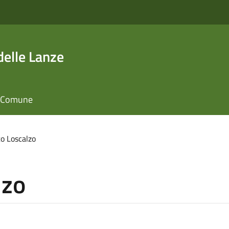
elle Lanze
il Comune
o Loscalzo
lzo