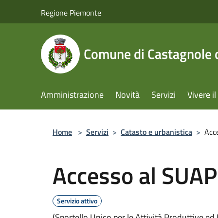
Salta al contenuto principale
Regione Piemonte
Comune di Castagnole d
Amministrazione
Novità
Servizi
Vivere 
Home
>
Servizi
>
Catasto e urbanistica
>
Acc
Accesso al SUA
Servizio attivo
(Sportello Unico per le Attività Produttive ed E