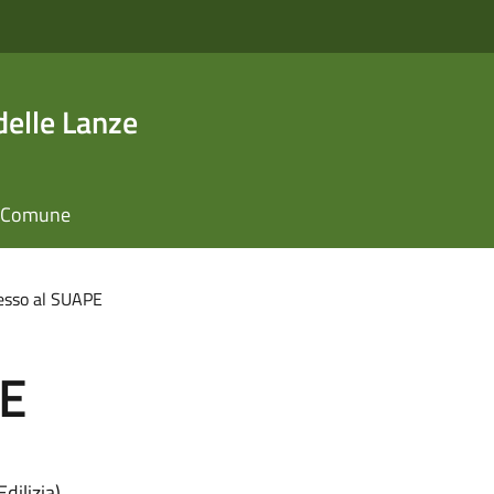
elle Lanze
il Comune
esso al SUAPE
PE
dilizia)