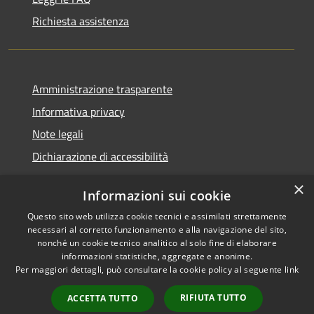
Richiesta assistenza
Amministrazione trasparente
Informativa privacy
Note legali
Dichiarazione di accessibilità
×
Informazioni sui cookie
Questo sito web utilizza cookie tecnici e assimilati strettamente
RSS
Comune convenzionato
necessari al corretto funzionamento e alla navigazione del sito,
Accessibilità
Astigov
nonché un cookie tecnico analitico al solo fine di elaborare
informazioni statistiche, aggregate e anonime.
Privacy
Per maggiori dettagli, può consultare la cookie policy al seguente
link
Progetto
|
Convenzione
|
Cookie
Adesioni
Mappa del sito
RIFIUTA TUTTO
ACCETTA TUTTO
Numeri Utili