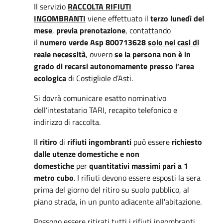
Il servizio
RACCOLTA RIFIUTI
INGOMBRANTI
viene effettuato il
terzo lunedì del
mese
,
previa prenotazione
, contattando
il
numero verde Asp 800713628
solo nei casi di
reale necessità
, ovvero
se la persona non è in
grado di recarsi autonomamente presso l’area
ecologica
di Costigliole d’Asti.
Si dovrà comunicare esatto nominativo
dell’intestatario TARI, recapito telefonico e
indirizzo di raccolta.
Il
ritiro
di
rifiuti ingombranti
può essere
richiesto
dalle utenze domestiche e non
domestiche
per
quantitativi massimi pari a 1
metro cubo
. I rifiuti devono essere esposti la sera
prima del giorno del ritiro su suolo pubblico, al
piano strada, in un punto adiacente all'abitazione.
Possono essere ritirati tutti i rifiuti ingombranti