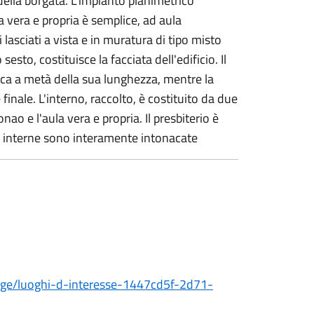
 della borgata. L'impianto planimetrico
a vera e propria è semplice, ad aula
 lasciati a vista e in muratura di tipo misto
 sesto, costituisce la facciata dell'edificio. Il
circa a metà della sua lunghezza, mentre la
finale. L'interno, raccolto, è costituito da due
onao e l'aula vera e propria. Il presbiterio è
i interne sono interamente intonacate
page/luoghi-d-interesse-1447cd5f-2d71-