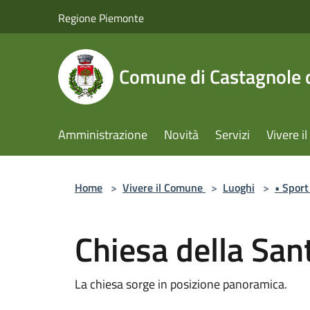
Salta al contenuto principale
Regione Piemonte
Comune di Castagnole d
Amministrazione
Novità
Servizi
Vivere 
Home
>
Vivere il Comune
>
Luoghi
>
• Sport
Chiesa della Sa
La chiesa sorge in posizione panoramica.