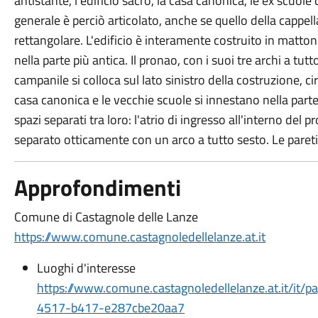
antistante, l'edificio sacro, la casa canonica, le ex scuole
generale è perciò articolato, anche se quello della cappell
rettangolare. L'edificio è interamente costruito in mattoni
nella parte più antica. Il pronao, con i suoi tre archi a tutto
campanile si colloca sul lato sinistro della costruzione, 
casa canonica e le vecchie scuole si innestano nella parte 
spazi separati tra loro: l'atrio di ingresso all'interno del pr
separato otticamente con un arco a tutto sesto. Le paret
Approfondimenti
Comune di Castagnole delle Lanze
https://www.comune.castagnoledellelanze.at.it
Luoghi d'interesse
https://www.comune.castagnoledellelanze.at.it/it/
4517-b417-e287cbe20aa7