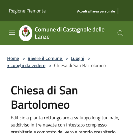
Salta al contenuto principale
|
Regione Piemonte
Accedi all'area personale
Comune di Castagnole delle
Lanze
Home
>
Vivere il Comune
>
Luoghi
>
• Luoghi da vedere
>
Chiesa di San Bartolomeo
Chiesa di San
Bartolomeo
Edificio a pianta rettangolare a sviluppo longitudinale,
suddiviso in tre navate con intestato complesso
presbiteriale composto dal vero e proprio presbiterio