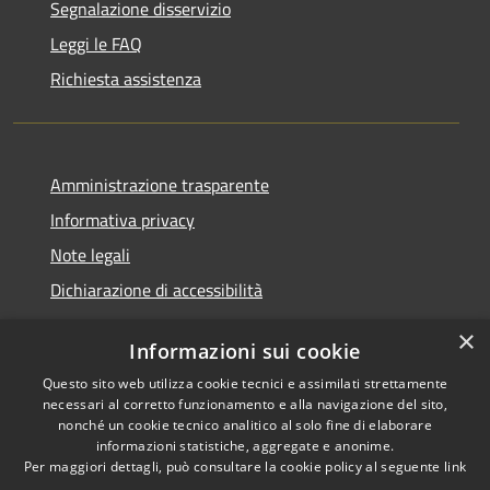
Segnalazione disservizio
Leggi le FAQ
Richiesta assistenza
Amministrazione trasparente
Informativa privacy
Note legali
Dichiarazione di accessibilità
×
Informazioni sui cookie
Questo sito web utilizza cookie tecnici e assimilati strettamente
RSS
Comune convenzionato
necessari al corretto funzionamento e alla navigazione del sito,
Accessibilità
Astigov
nonché un cookie tecnico analitico al solo fine di elaborare
informazioni statistiche, aggregate e anonime.
Privacy
Per maggiori dettagli, può consultare la cookie policy al seguente
link
Progetto
|
Convenzione
|
Cookie