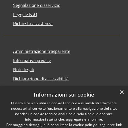
Segnalazione disservizio
Leggi le FAQ
Richiesta assistenza
Amministrazione trasparente
Informativa privacy
Note legali
Dichiarazione di accessibilità
×
Informazioni sui cookie
Questo sito web utilizza cookie tecnici e assimilati strettamente
RSS
Comune convenzionato
necessari al corretto funzionamento e alla navigazione del sito,
Accessibilità
Astigov
nonché un cookie tecnico analitico al solo fine di elaborare
informazioni statistiche, aggregate e anonime.
Privacy
Progetto
|
Convenzione
|
Per maggiori dettagli, può consultare la cookie policy al seguente
link
Cookie