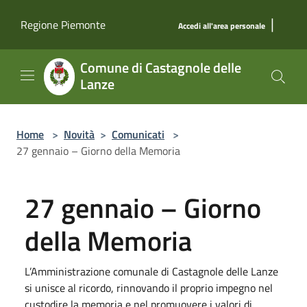
Salta al contenuto principale
|
Regione Piemonte
Accedi all'area personale
Comune di Castagnole delle
Lanze
Home
>
Novità
>
Comunicati
>
27 gennaio – Giorno della Memoria
27 gennaio – Giorno
della Memoria
L’Amministrazione comunale di Castagnole delle Lanze
si unisce al ricordo, rinnovando il proprio impegno nel
custodire la memoria e nel promuovere i valori di