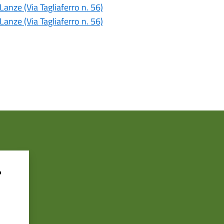
nze (Via Tagliaferro n. 56)
nze (Via Tagliaferro n. 56)
?