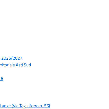
.S. 2026/2027.
itoriale Asti Sud
26
nze (Via Tagliaferro n. 56)