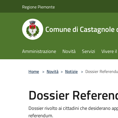
Salta al contenuto principale
Regione Piemonte
Comune di Castagnole d
Amministrazione
Novità
Servizi
Vivere 
Home
>
Novità
>
Notizie
>
Dossier Referend
Dossier Refere
Dossier rivolto ai cittadini che desiderano app
referendum.