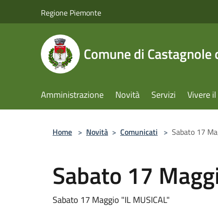
Salta al contenuto principale
Regione Piemonte
Comune di Castagnole d
Amministrazione
Novità
Servizi
Vivere 
Home
>
Novità
>
Comunicati
>
Sabato 17 Ma
Sabato 17 Maggi
Sabato 17 Maggio "IL MUSICAL"