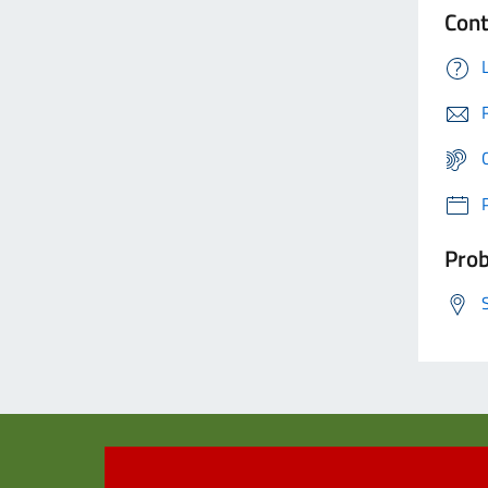
Cont
Prob