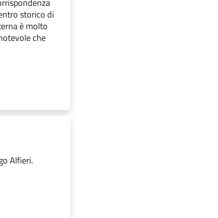
corrispondenza
entro storico di
terna è molto
 notevole che
o Alfieri.