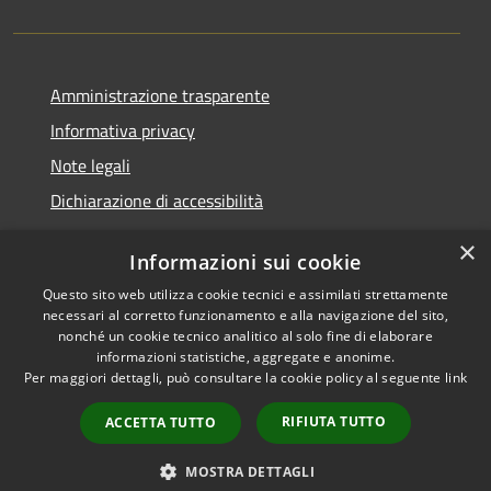
Amministrazione trasparente
Informativa privacy
Note legali
Dichiarazione di accessibilità
×
Informazioni sui cookie
Questo sito web utilizza cookie tecnici e assimilati strettamente
RSS
Comune convenzionato
necessari al corretto funzionamento e alla navigazione del sito,
Accessibilità
Astigov
nonché un cookie tecnico analitico al solo fine di elaborare
informazioni statistiche, aggregate e anonime.
Privacy
Per maggiori dettagli, può consultare la cookie policy al seguente
link
Progetto
|
Convenzione
|
Cookie
Adesioni
Mappa del sito
RIFIUTA TUTTO
ACCETTA TUTTO
Numeri Utili
•
Accesso redazione
MOSTRA DETTAGLI